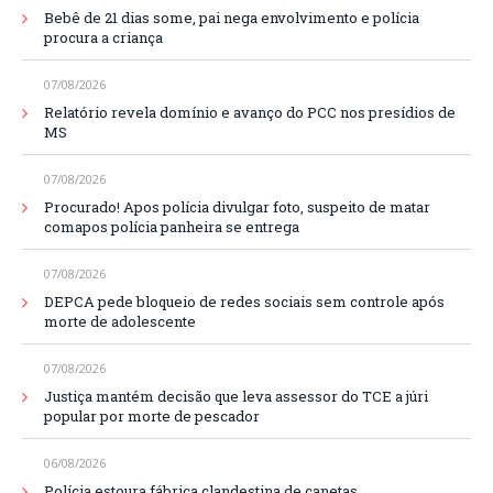
Bebê de 21 dias some, pai nega envolvimento e polícia
procura a criança
07/08/2026
Relatório revela domínio e avanço do PCC nos presídios de
MS
07/08/2026
Procurado! Apos polícia divulgar foto, suspeito de matar
comapos polícia panheira se entrega
07/08/2026
DEPCA pede bloqueio de redes sociais sem controle após
morte de adolescente
07/08/2026
Justiça mantém decisão que leva assessor do TCE a júri
popular por morte de pescador
06/08/2026
Polícia estoura fábrica clandestina de canetas