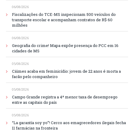
06/08/2026
Fiscalizações do TCE-MS inspecionam 500 veículos do
transporte escolar e acompanham contratos de R$ 60
milhões
06/08/2026
Geografia do crime! Mapa expõe presença do PCC em 16
cidades de MS
05/08/2026
Ciúmes acaba em feminicídio: jovem de 22 anos é morta a
facão pelo companheiro
05/08/2026
Campo Grande registra a 4ª menor taxa de desemprego
entre as capitais do país
05/08/2026
“La garantía soy yo”! Cerco aos emagrecedores ilegais fecha
11 farmácias na fronteira