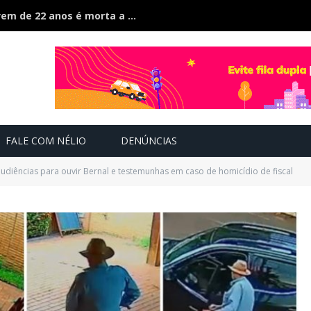
Ciúmes acaba em feminicídio: jovem de 22 anos é morta a facão pelo companheiro
FALE COM NÉLIO
DENÚNCIAS
audiências para ouvir Bernal e testemunhas em caso de homicídio de fiscal