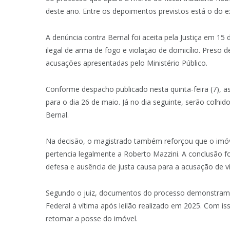
deste ano. Entre os depoimentos previstos está o do ex
A denúncia contra Bernal foi aceita pela Justiça em 15 d
ilegal de arma de fogo e violação de domicílio. Preso d
acusações apresentadas pelo Ministério Público.
Conforme despacho publicado nesta quinta-feira (7),
para o dia 26 de maio. Já no dia seguinte, serão colh
Bernal.
Na decisão, o magistrado também reforçou que o imóve
pertencia legalmente a Roberto Mazzini. A conclusão f
defesa e ausência de justa causa para a acusação de vi
Segundo o juiz, documentos do processo demonstram q
Federal à vítima após leilão realizado em 2025. Com is
retomar a posse do imóvel.