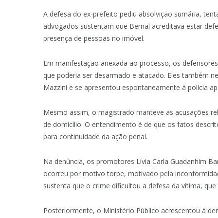
A defesa do ex-prefeito pediu absolvição sumária, te
advogados sustentam que Bernal acreditava estar def
presença de pessoas no imóvel.
Em manifestação anexada ao processo, os defensores a
que poderia ser desarmado e atacado. Eles também n
Mazzini e se apresentou espontaneamente à polícia ap
Mesmo assim, o magistrado manteve as acusações relac
de domicílio. O entendimento é de que os fatos descrit
para continuidade da ação penal.
Na denúncia, os promotores Lívia Carla Guadanhim Bari
ocorreu por motivo torpe, motivado pela inconformid
sustenta que o crime dificultou a defesa da vítima, que
Posteriormente, o Ministério Público acrescentou à de