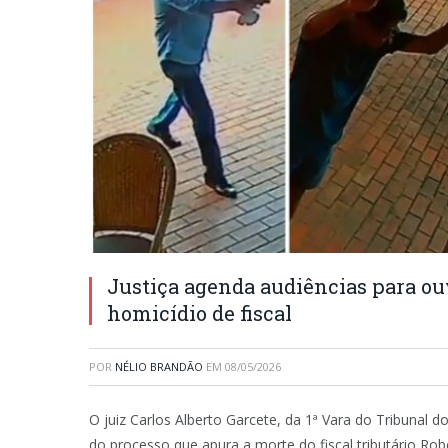
Justiça agenda audiências para ou
homicídio de fiscal
POR
NÉLIO BRANDÃO
EM
08/05/2026
O juiz Carlos Alberto Garcete, da 1ª Vara do Tribunal d
do processo que apura a morte do fiscal tributário Ro