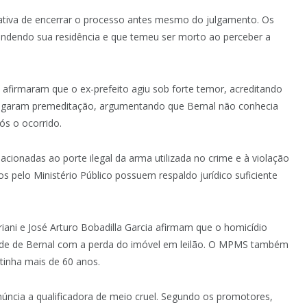
ntativa de encerrar o processo antes mesmo do julgamento. Os
endendo sua residência e que temeu ser morto ao perceber a
firmaram que o ex-prefeito agiu sob forte temor, acreditando
egaram premeditação, argumentando que Bernal não conhecia
ós o ocorrido.
ionadas ao porte ilegal da arma utilizada no crime e à violação
os pelo Ministério Público possuem respaldo jurídico suficiente
ani e José Arturo Bobadilla Garcia afirmam que o homicídio
ade de Bernal com a perda do imóvel em leilão. O MPMS também
 tinha mais de 60 anos.
núncia a qualificadora de meio cruel. Segundo os promotores,