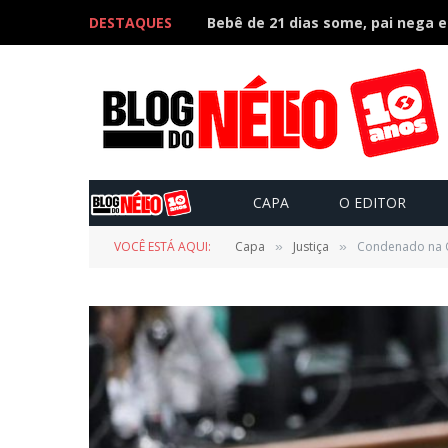
DESTAQUES
CAPA
O EDITOR
VOCÊ ESTÁ AQUI:
Capa
Justiça
Condenado na Om
»
»