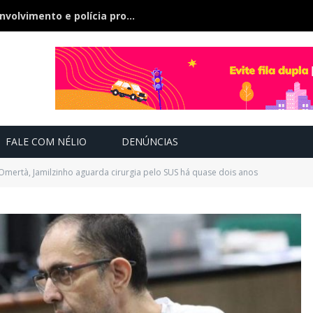
Bebê de 21 dias some, pai nega envolvimento e polícia procura a criança
FALE COM NÉLIO
DENÚNCIAS
ertà, Jamilzinho aguarda cirurgia pelo SUS há quase dois anos