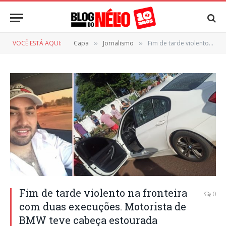
VOCÊ ESTÁ AQUI:
Capa
Jornalismo
Fim de tarde violento na fronteira com duas execuções. Motorista de BMW teve cabeça estourada
»
»
Fim de tarde violento na fronteira
0
com duas execuções. Motorista de
BMW teve cabeça estourada