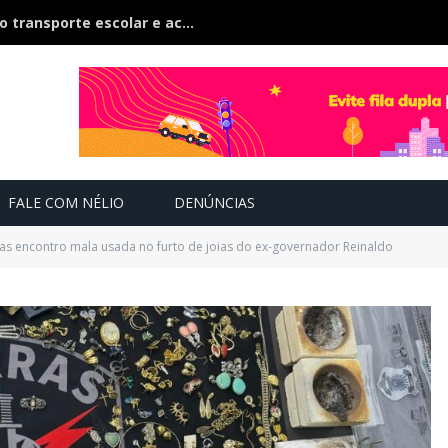
TCE-MS inspeciona 500 veículos do transporte escolar e acompanham contratos de R$ 60 milhões
FALE COM NÉLIO
DENÚNCIAS
as encontro mala usada no furto de joias do ex-governador Reinaldo