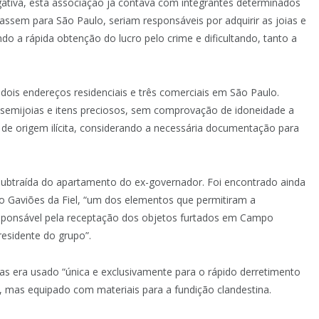
gativa, esta associação já contava com integrantes determinados
ssem para São Paulo, seriam responsáveis por adquirir as joias e
ndo a rápida obtenção do lucro pelo crime e dificultando, tanto a
m dois endereços residenciais e três comerciais em São Paulo.
 semijoias e itens preciosos, sem comprovação de idoneidade a
e de origem ilícita, considerando a necessária documentação para
subtraída do apartamento do ex-governador. Foi encontrado ainda
po Gaviões da Fiel, “um dos elementos que permitiram a
esponsável pela receptação dos objetos furtados em Campo
residente do grupo”.
s era usado “única e exclusivamente para o rápido derretimento
o, mas equipado com materiais para a fundição clandestina.