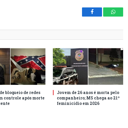
Facebook
Whats
e bloqueio de redes
Jovem de 26 anos é morta pelo
em controle após morte
companheiro; MS chega ao 21º
cente
feminicídio em 2026