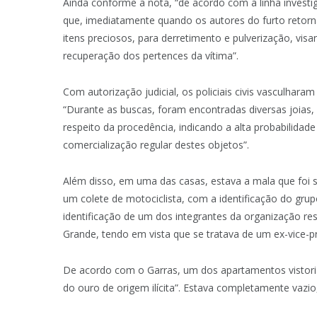
Ainda conforme a nota, “de acordo com a linha investi
que, imediatamente quando os autores do furto retorna
itens preciosos, para derretimento e pulverização, visa
recuperação dos pertences da vítima”.
Com autorização judicial, os policiais civis vasculhara
“Durante as buscas, foram encontradas diversas joias,
respeito da procedência, indicando a alta probabilidad
comercialização regular destes objetos”.
Além disso, em uma das casas, estava a mala que foi 
um colete de motociclista, com a identificação do gru
identificação de um dos integrantes da organização r
Grande, tendo em vista que se tratava de um ex-vice-p
De acordo com o Garras, um dos apartamentos vistoria
do ouro de origem ilícita”. Estava completamente vazi