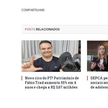
COMPARTILHAR:
POSTS
RELACIONADOS
Novo rico do PT! Patrimônio de
DEPCA ped
Fábio Trad aumenta 55% em 4
sociais s
anos e chega a R$ 3,67 milhões
de adoles