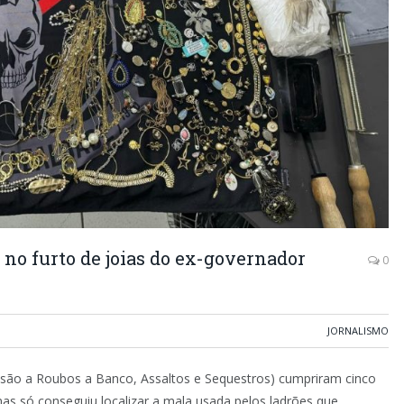
no furto de joias do ex-governador
0
JORNALISMO
ressão a Roubos a Banco, Assaltos e Sequestros) cumpriram cinco
s só conseguiu localizar a mala usada pelos ladrões que