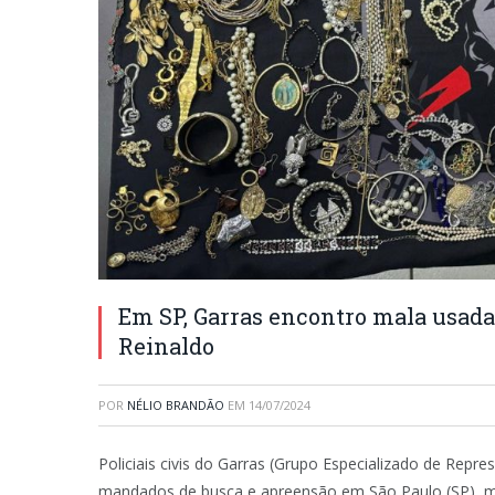
Em SP, Garras encontro mala usada 
Reinaldo
POR
NÉLIO BRANDÃO
EM
14/07/2024
Policiais civis do Garras (Grupo Especializado de Rep
mandados de busca e apreensão em São Paulo (SP), ma