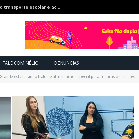
TCE-MS inspeciona 500 veículos do transporte escolar e acompanham contratos de R$ 60 milhões
FALE COM NÉLIO
DENÚNCIAS
ande está faltando fralda e alimentação especial para crianças deficientes