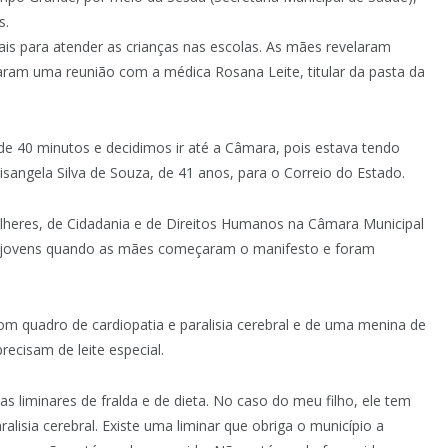
s.
nais para atender as crianças nas escolas. As mães revelaram
ram uma reunião com a médica Rosana Leite, titular da pasta da
de 40 minutos e decidimos ir até a Câmara, pois estava tendo
isangela Silva de Souza, de 41 anos, para o Correio do Estado.
lheres, de Cidadania e de Direitos Humanos na Câmara Municipal
 jovens quando as mães começaram o manifesto e foram
m quadro de cardiopatia e paralisia cerebral e de uma menina de
ecisam de leite especial.
s liminares de fralda e de dieta. No caso do meu filho, ele tem
lisia cerebral. Existe uma liminar que obriga o município a