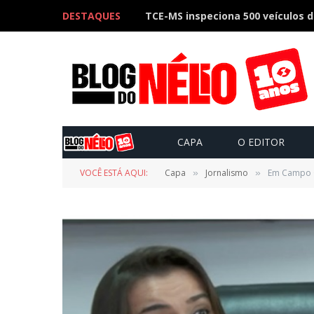
DESTAQUES
CAPA
O EDITOR
VOCÊ ESTÁ AQUI:
Capa
Jornalismo
Em Campo Gr
»
»