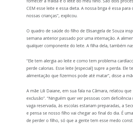
fornecer a fralda e o leite do meu filho. São dois pro
CEM esse leite e essa dieta. A nossa briga é essa para 
nossas crianças”, explicou.
O quadro de saúde do filho de Elisangela de Souza insp
semana anterior passado por uma internação. A aliment
qualquer componente do leite. A filha dela, também nas
“Ele tem alergia ao leite e como tem problema cardía
perde calorias. Esse leite [especial] supre a perda. El
alimentação que fizermos pode até matar”, disse a mãe
A mãe Lili Daiane, em sua fala na Câmara, relatou que 
exclusão”. “Ninguém quer ver pessoas com deficiência na
vaga reservada, às escolas estariam preparadas, a Sec
e pensa se nosso filho vai chegar ao final do dia. É
de perder o filho, só que a gente tem esse medo consta