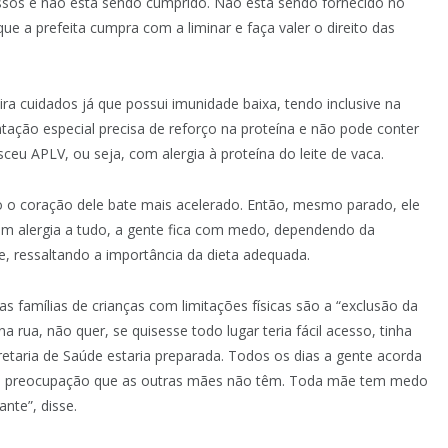
cessos e não está sendo cumprido. Não está sendo fornecido no
que a prefeita cumpra com a liminar e faça valer o direito das
ira cuidados já que possui imunidade baixa, tendo inclusive na
ação especial precisa de reforço na proteína e não pode conter
ceu APLV, ou seja, com alergia à proteína do leite de vaca.
co o coração dele bate mais acelerado. Então, mesmo parado, ele
e tem alergia a tudo, a gente fica com medo, dependendo da
, ressaltando a importância da dieta adequada.
as famílias de crianças com limitações físicas são a “exclusão da
 rua, não quer, se quisesse todo lugar teria fácil acesso, tinha
retaria de Saúde estaria preparada. Todos os dias a gente acorda
 uma preocupação que as outras mães não têm. Toda mãe tem medo
nte”, disse.