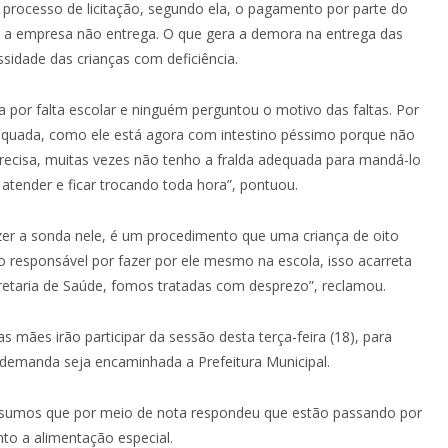
o processo de licitação, segundo ela, o pagamento por parte do
o a empresa não entrega. O que gera a demora na entrega das
sidade das crianças com deficiência.
a por falta escolar e ninguém perguntou o motivo das faltas. Por
adequada, como ele está agora com intestino péssimo porque não
precisa, muitas vezes não tenho a fralda adequada para mandá-lo
atender e ficar trocando toda hora”, pontuou.
zer a sonda nele, é um procedimento que uma criança de oito
ndo responsável por fazer por ele mesmo na escola, isso acarreta
retaria de Saúde, fomos tratadas com desprezo”, reclamou.
mães irão participar da sessão desta terça-feira (18), para
 a demanda seja encaminhada a Prefeitura Municipal.
insumos que por meio de nota respondeu que estão passando por
nto a alimentação especial.