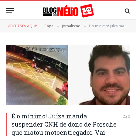
VOCÊ ESTÁ AQUI:
Capa
Jornalismo
É o mínimo! Juíza manda suspender CNH de dono de Porsche que matou motoentregador. Vai vendo!
»
»
É o mínimo! Juíza manda
0
suspender CNH de dono de Porsche
que matou motoentregador. Vai