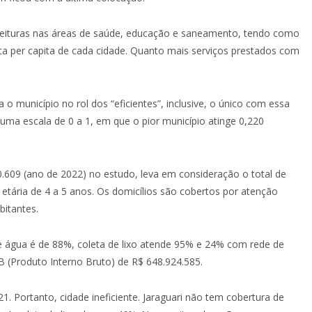
feituras nas áreas de saúde, educação e saneamento, tendo como
ita per capita de cada cidade. Quanto mais serviços prestados com
 o município no rol dos “eficientes”, inclusive, o único com essa
 uma escala de 0 a 1, em que o pior município atinge 0,220
609 (ano de 2022) no estudo, leva em consideração o total de
 etária de 4 a 5 anos. Os domicílios são cobertos por atenção
bitantes.
 água é de 88%, coleta de lixo atende 95% e 24% com rede de
B (Produto Interno Bruto) de R$ 648.924.585.
1. Portanto, cidade ineficiente. Jaraguari não tem cobertura de