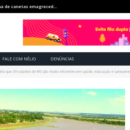
Polícia estoura fábrica clandestina de canetas emagrecedoras é fechada na fronteira
FALE COM NÉLIO
DENÚNCIAS
vela que 39 cidades de MS são muito eficientes em saúde, educação e saneame