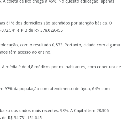
%. A coleta de lixo chega a 46%. No quesito educação, apenas
nas 61% dos domicílios são atendidos por atenção básica. O
4.072.541 e PIB de R$ 378.029.455.
olocação, com o resultado 0,573. Portanto, cidade com alguma
 anos têm acesso ao ensino.
%. A média é de 4,8 médicos por mil habitantes, com cobertura de
m 97% da população com atendimento de água, 64% com
baixo dos dados mais recentes: 93%. A Capital tem 28.306
B de R$ 34.731.151.045.