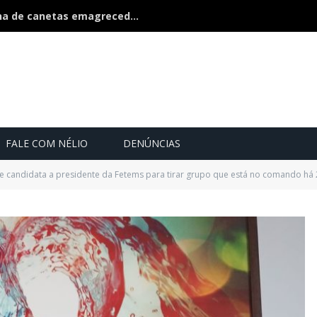
Polícia estoura fábrica clandestina de canetas emagrecedoras é fechada na fronteira
FALE COM NÉLIO
DENÚNCIAS
e candidata a presidente da Fetems para tirar grupo que está no comando há