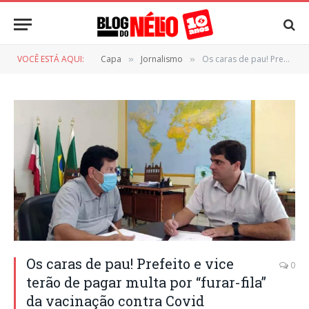
VOCÊ ESTÁ AQUI:
Capa
Jornalismo
Os caras de pau! Prefeito e vice terão de pagar multa por “furar-fila” da vacinação contra Covid
»
»
Os caras de pau! Prefeito e vice
0
terão de pagar multa por “furar-fila”
da vacinação contra Covid