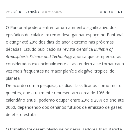
POR
NÉLIO BRANDÃO
EM
07/06/2026
MEIO AMBIENTE
O Pantanal poderá enfrentar um aumento significativo dos
episódios de cal
alor extremo deve ganhar espaço no Pantanal
e atingir até 28% dos dias do an
or extremo nas próximas
décadas. Estudo publicado na revista científica
Bulletin of
Atmospheric Science and Technology
aponta que temperaturas
consideradas excepcionalmente altas tendem a se tornar cada
vez mais frequentes na maior planície alagável tropical do
planeta.
De acordo com a pesquisa, os dias classificados como muito
quentes, que atualmente representam cerca de 10% do
calendário anual, poderão ocupar entre 23% e 28% do ano até
2060, dependendo dos cenários futuros de emissão de gases
de efeito estufa.
O trabalho foi desenvolvido pelos pesquisadores João Batista