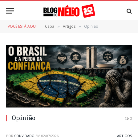
VOCÊ ESTÁ AQUI:
Capa
Artigos
Opinião
»
»
Opinião
0
POR
CONVIDADO
EM
02/07/2026
ARTIGOS