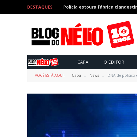
DESTAQUES
CAPA
O EDITOR
VOCÊ ESTÁ AQUI:
Capa
News
DNA de político 
»
»