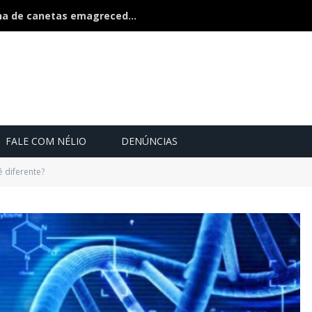
Polícia estoura fábrica clandestina de canetas emagrecedoras é fechada na fronteira
FALE COM NÉLIO
DENÚNCIAS
é diferente?