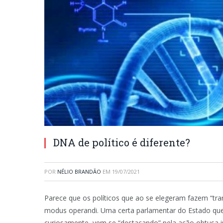
DNA de político é diferente?
POR
NÉLIO BRANDÃO
EM
19/07/2021
Parece que os políticos que ao se elegeram fazem “tr
modus operandi. Uma certa parlamentar do Estado que
curiosamente, vem se “destacando” pela ação obtusa inve