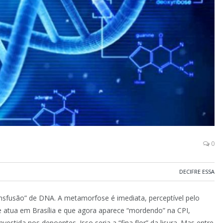
0
DECIFRE ESSA
ansfusão” de DNA. A metamorfose é imediata, perceptível pelo
 atua em Brasília e que agora aparece “mordendo” na CPI,
stida nos depoentes. Isso seria a “fina flor” da lisura. Mas entre