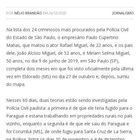
POR
NÉLIO BRANDÃO
EM
26/12/2020
JORNALISMO
Na lista dos 24 criminosos mais procurados pela Polícia Civil
do Estado de São Paulo, o empresário Paulo Cupertino
Matias, que matou o ator Rafael Miguel, de 22 anos, e os pais
dele, João Alcisio Miguel, de 52 anos, e Miriam Selma Miguel,
50 anos, no dia 9 de junho de 2019, em São Paulo (SP),
completa dois meses em que foi visto oficialmente pela última
vez em Eldorado (MS) no dia 27 de outubro e, depois, sumiu
do mapa.
Nesses 60 dias, duas teorias estão sendo investigadas pela
Polícia Civil paulista: a primeira é de que ele teria fugido para o
Paraguai e estaria trabalhando em propriedades rurais no país
vizinho, enquanto a segunda é de que ele saiu do Paraguai e
foi Corumbá (MS), de onde fugiu para Santa Cruz de La Sierra,
na Bolívia. Entre os dias 30 de novembro a 4 de dezembro