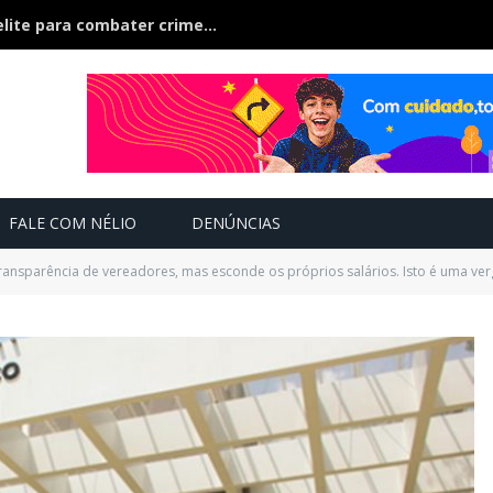
Demorou! MPMS cria unidade de elite para combater crimes ambientais no Pantanal
FALE COM NÉLIO
DENÚNCIAS
ransparência de vereadores, mas esconde os próprios salários. Isto é uma ve