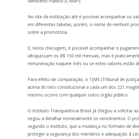
Ministério Público (CNMP).
No site da instituição até é possível acompanhar os va
em diferentes tabelas, porém, o nome de nenhum prom
sobre a promotoria.
E, nesta checagem, é possível acompanhar o pagament
ultrapassam os R$ 150 mil mensais, mas é praticamente
remuneração naquele mês ou se estes valores estão di
Para efeito de comparação, o TJMS (Tribunal de Justi
acima do teto constitucional a cada um dos 221 magist
mesmo ocorre com qualquer outro órgão público.
O Instituto Transparência Brasil já chegou a solicitar
negou a detalhar nominalmente os vencimentos. O procu
segundo o Instituto, que a mudança no formato de div
proteger a segurança dos membros e adequação à Lei