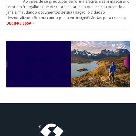
Ao invés de se preocupar de forma efetiva, e sem mascarar o
setor em frangalhos que diz representar, e no qual entrou pulando a
janela, fraudando documentos de sua filiação, o cidadão
desmoralizado fica buscando pauta em insignificâncias para criar …
»
DECIFRE ESSA »