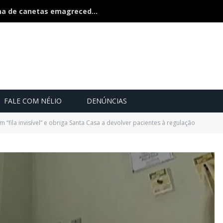
Polícia estoura fábrica clandestina de canetas emagrecedoras é fechada na fronteira
FALE COM NÉLIO
DENÚNCIAS
m “fila invisível” e obriga Santa Casa a devolver pacientes à regulação