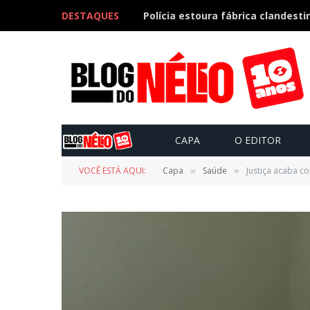
DESTAQUES
CAPA
O EDITOR
VOCÊ ESTÁ AQUI:
Capa
Saúde
Justiça acaba co
»
»