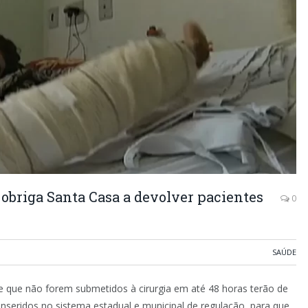
e obriga Santa Casa a devolver pacientes
0
SAÚDE
 que não forem submetidos à cirurgia em até 48 horas terão de
reinseridos no sistema estadual e municipal de regulação, para que