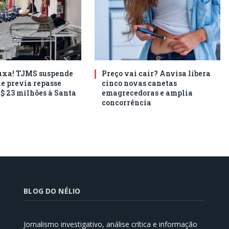
puxa! TJMS suspende
Preço vai cair? Anvisa libera
ue previa repasse
cinco novas canetas
R$ 23 milhões à Santa
emagrecedoras e amplia
concorrência
BLOG DO NÉLIO
Jornalismo investigativo, análise crítica e informação