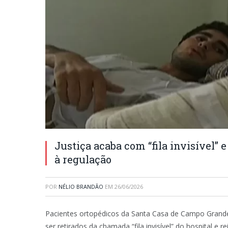
Justiça acaba com “fila invisível” 
à regulação
POR
NÉLIO BRANDÃO
EM
26/06/2026
Pacientes ortopédicos da Santa Casa de Campo Grande
ser retirados da chamada “fila invisível” do hospital e 