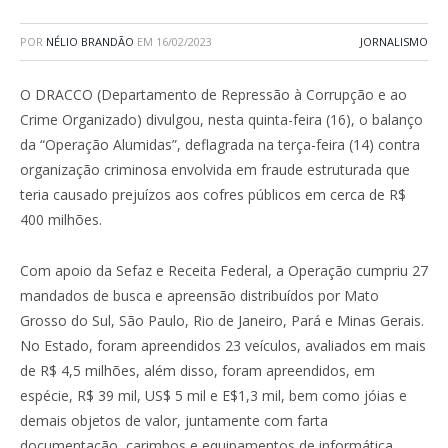
POR
NÉLIO BRANDÃO
EM
16/02/2023
JORNALISMO
O DRACCO (Departamento de Repressão à Corrupção e ao
Crime Organizado) divulgou, nesta quinta-feira (16), o balanço
da “Operação Alumidas”, deflagrada na terça-feira (14) contra
organização criminosa envolvida em fraude estruturada que
teria causado prejuízos aos cofres públicos em cerca de R$
400 milhões.
Com apoio da Sefaz e Receita Federal, a Operação cumpriu 27
mandados de busca e apreensão distribuídos por Mato
Grosso do Sul, São Paulo, Rio de Janeiro, Pará e Minas Gerais.
No Estado, foram apreendidos 23 veículos, avaliados em mais
de R$ 4,5 milhões, além disso, foram apreendidos, em
espécie, R$ 39 mil, US$ 5 mil e E$1,3 mil, bem como jóias e
demais objetos de valor, juntamente com farta
documentação, carimbos e equipamentos de informática.