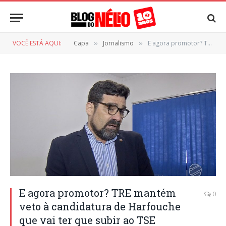
VOCÊ ESTÁ AQUI:
Capa
Jornalismo
E agora promotor? TRE mantém veto à candidatura de Harfouche que vai ter que subir ao TSE
»
»
E agora promotor? TRE mantém
0
veto à candidatura de Harfouche
que vai ter que subir ao TSE