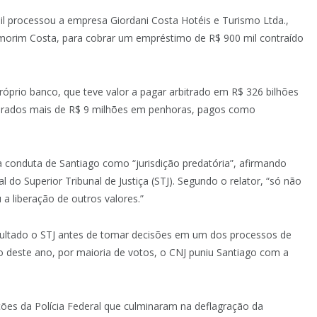
l processou a empresa Giordani Costa Hotéis e Turismo Ltda.,
Amorim Costa, para cobrar um empréstimo de R$ 900 mil contraído
óprio banco, que teve valor a pagar arbitrado em R$ 326 bilhões
berados mais de R$ 9 milhões em penhoras, pagos como
u a conduta de Santiago como “jurisdição predatória”, afirmando
 do Superior Tribunal de Justiça (STJ). Segundo o relator, “só não
a liberação de outros valores.”
sultado o STJ antes de tomar decisões em um dos processos de
o deste ano, por maioria de votos, o CNJ puniu Santiago com a
ções da Polícia Federal que culminaram na deflagração da