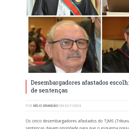
Desembargadores afastados escolh
de sentenças
POR
NÉLIO BRANDÃO
EM
02/11/2024
Os cinco desembargadores afastados do TJMS (Tribunal
sentenças davam prioridade para que o esquema preju