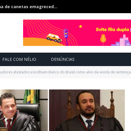
Polícia estoura fábrica clandestina de canetas emagrecedoras é fechada na fronteira
FALE COM NÉLIO
DENÚNCIAS
dores afastados escolhiam Banco do Brasil como alvo da venda de sentença