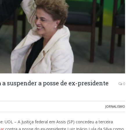
a a suspender a posse de ex-presidente
0
JORNALISMO
e: UOL – A Justiça federal em Assis (SP) concedeu a terceira
nar
contra a posse do ex-presidente Luiz Inácio Lula da Silva como