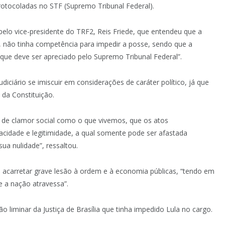
rotocoladas no STF (Supremo Tribunal Federal).
pelo vice-presidente do TRF2, Reis Friede, que entendeu que a
o, não tinha competência para impedir a posse, sendo que a
que deve ser apreciado pelo Supremo Tribunal Federal”.
iciário se imiscuir em considerações de caráter político, já que
e da Constituição.
de clamor social como o que vivemos, que os atos
acidade e legitimidade, a qual somente pode ser afastada
ua nulidade”, ressaltou.
ia acarretar grave lesão à ordem e à economia públicas, “tendo em
ue a nação atravessa”.
 liminar da Justiça de Brasília que tinha impedido Lula no cargo.