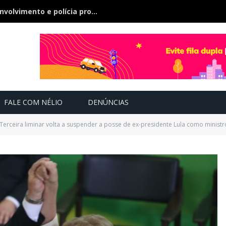
Bebê de 21 dias some, pai nega envolvimento e polícia procura a criança
FALE COM NÉLIO
DENÚNCIAS
 Terceira liminar volta a suspender a posse de ex-presidente Lula como ministr