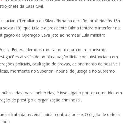
stro-chefe da Casa Civil.
iz Luciano Tertuliano da Silva afirma na decisão, proferida às 16h
a sexta (18), que Lula e a presidente Dilma tentaram interferir na
stigação da Operação Lava Jato ao nomear Lula ministro.
 Polícia Federal demonstram “a arquitetura de mecanismos
vestigações através de ampla atuação ilícita consubstanciada em
erações policiais, ocultação de provas, acionamento de possíveis
rídicas, mormente no Superior Tribunal de Justiça e no Supremo
a pública das mais conhecidas, é investigado por ter cometido, em
ração de prestígio e organização criminosa”.
ue se trata da terceira liminar contra a posse. O órgão de defesa
sória.