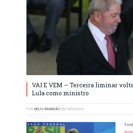
VAI E VEM – Terceira liminar volt
Lula como ministro
POR
NÉLIO BRANDÃO
EM
18/03/2016
Font
limi