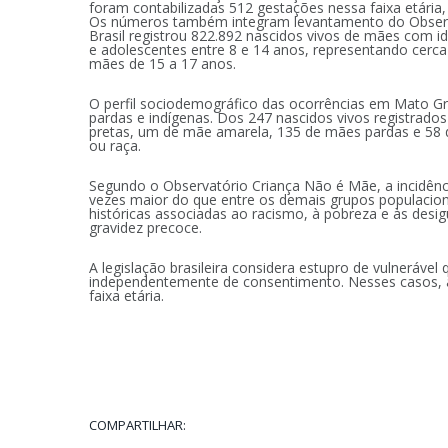
foram contabilizadas 512 gestações nessa faixa etária
Os números também integram levantamento do Observa
Brasil registrou 822.892 nascidos vivos de mães com i
e adolescentes entre 8 e 14 anos, representando cer
mães de 15 a 17 anos.
O perfil sociodemográfico das ocorrências em Mato Gro
pardas e indígenas. Dos 247 nascidos vivos registrad
pretas, um de mãe amarela, 135 de mães pardas e 58 
ou raça.
Segundo o Observatório Criança Não é Mãe, a incidência
vezes maior do que entre os demais grupos populaciona
históricas associadas ao racismo, à pobreza e às desi
gravidez precoce.
A legislação brasileira considera estupro de vulneráve
independentemente de consentimento. Nesses casos, a l
faixa etária.
COMPARTILHAR: