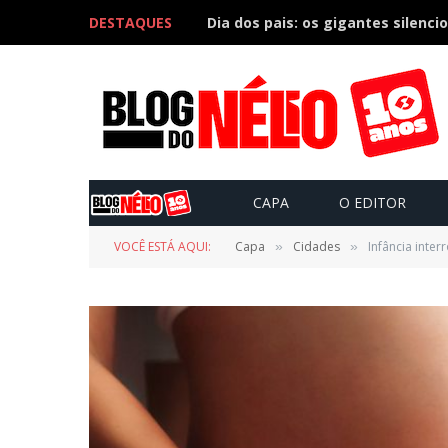
DESTAQUES
Dia dos pais: os gigantes silenci
CAPA
O EDITOR
VOCÊ ESTÁ AQUI:
Capa
Cidades
Infância inte
»
»