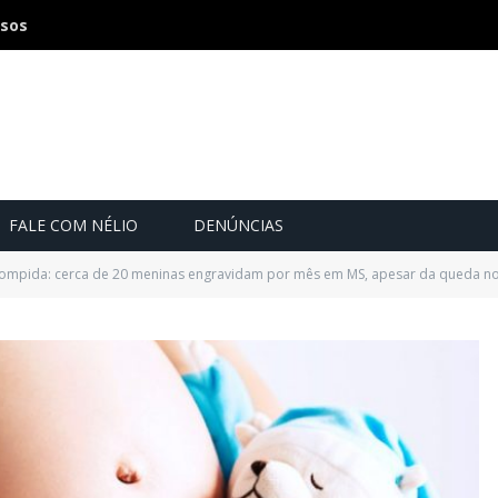
osos
FALE COM NÉLIO
DENÚNCIAS
rrompida: cerca de 20 meninas engravidam por mês em MS, apesar da queda n