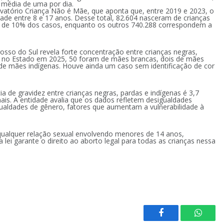
, média de uma por dia.
tório Criança Não é Mãe, que aponta que, entre 2019 e 2023, o
dade entre 8 e 17 anos. Desse total, 82.604 nasceram de crianças
ca de 10% dos casos, enquanto os outros 740.288 correspondem a
sso do Sul revela forte concentração entre crianças negras,
os no Estado em 2025, 50 foram de mães brancas, dois de mães
de mães indígenas. Houve ainda um caso sem identificação de cor
 de gravidez entre crianças negras, pardas e indígenas é 3,7
is. A entidade avalia que os dados refletem desigualdades
gualdades de gênero, fatores que aumentam a vulnerabilidade à
l qualquer relação sexual envolvendo menores de 14 anos,
ei garante o direito ao aborto legal para todas as crianças nessa
Facebook
Whats