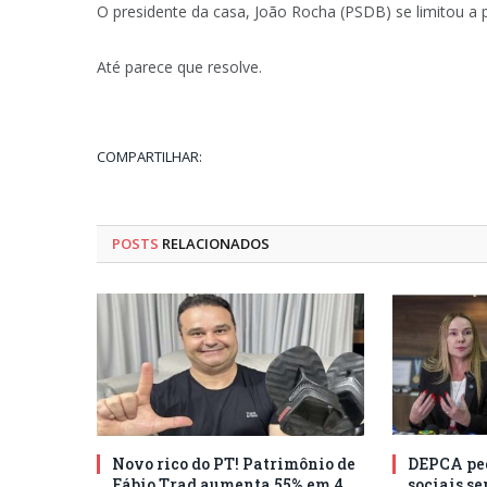
O presidente da casa, João Rocha (PSDB) se limitou a p
Até parece que resolve.
COMPARTILHAR:
POSTS
RELACIONADOS
Novo rico do PT! Patrimônio de
DEPCA ped
Fábio Trad aumenta 55% em 4
sociais s