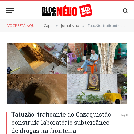
VOCÊ ESTÁ AQUI:
Capa
Jornalismo
Tatuzão: traficante do Cazaquistão construía laboratório subterrâneo de drogas na fronteira
»
»
Tatuzão: traficante do Cazaquistão
0
construía laboratório subterrâneo
de drogas na fronteira