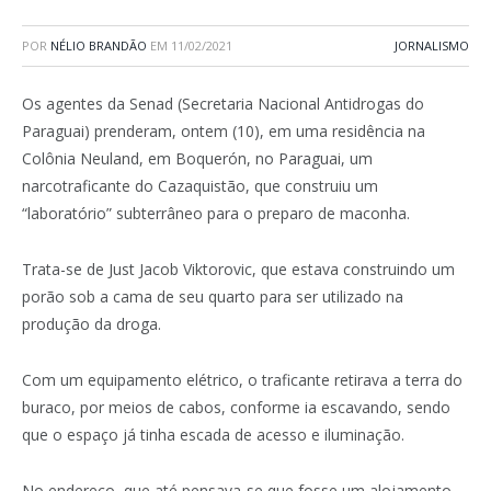
POR
NÉLIO BRANDÃO
EM
11/02/2021
JORNALISMO
Os agentes da Senad (Secretaria Nacional Antidrogas do
Paraguai) prenderam, ontem (10), em uma residência na
Colônia Neuland, em Boquerón, no Paraguai, um
narcotraficante do Cazaquistão, que construiu um
“laboratório” subterrâneo para o preparo de maconha.
Trata-se de Just Jacob Viktorovic, que estava construindo um
porão sob a cama de seu quarto para ser utilizado na
produção da droga.
Com um equipamento elétrico, o traficante retirava a terra do
buraco, por meios de cabos, conforme ia escavando, sendo
que o espaço já tinha escada de acesso e iluminação.
No endereço, que até pensava-se que fosse um alojamento,