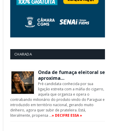
CHARADA
Onda de fumaça eleitoral se
aproxima…
Pré-candidata conhecida por sua
ligação estreita com a máfia do cigarro,
aquela que organiza e opera o
contrabando milionário do produto vindo do Paraguai e
introduzido em território nacional, gerando muito
dinheiro, agora quer subir de prateleira. Está,
literalmente, propensa …
» DECIFRE ESSA »