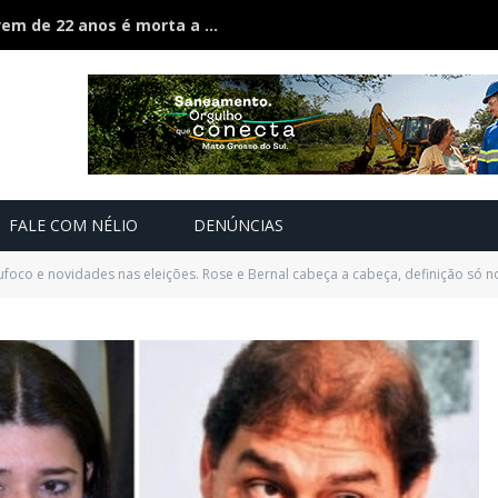
Ciúmes acaba em feminicídio: jovem de 22 anos é morta a facão pelo companheiro
FALE COM NÉLIO
DENÚNCIAS
ufoco e novidades nas eleições. Rose e Bernal cabeça a cabeça, definição só n