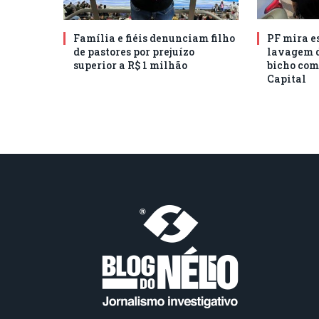
Família e fiéis denunciam filho
PF mira e
de pastores por prejuízo
lavagem d
superior a R$ 1 milhão
bicho com
Capital