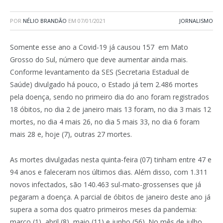
POR
NÉLIO BRANDÃO
EM
07/01/2021
JORNALISMO
Somente esse ano a Covid-19 já causou 157 em Mato
Grosso do Sul, número que deve aumentar ainda mais.
Conforme levantamento da SES (Secretaria Estadual de
Saúde) divulgado há pouco, o Estado já tem 2.486 mortes
pela doença, sendo no primeiro dia do ano foram registrados
18 óbitos, no dia 2 de janeiro mais 13 foram, no dia 3 mais 12
mortes, no dia 4 mais 26, no dia 5 mais 33, no dia 6 foram
mais 28 e, hoje (7), outras 27 mortes.
As mortes divulgadas nesta quinta-feira (07) tinham entre 47 e
94 anos e faleceram nos últimos dias. Além disso, com 1.311
novos infectados, são 140.463 sul-mato-grossenses que já
pegaram a doença. A parcial de óbitos de janeiro deste ano já
supera a soma dos quatro primeiros meses da pandemia:
março (1), abril (8), maio (11) e junho (56). No mês de julho