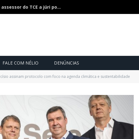
Justiça mantém decisão que leva assessor do TCE a júri popular por morte de pescador
FALE COM NÉLIO
DENÚNCIAS
rcísio assinam protocolo com foco na agenda climática e sustentabilidade