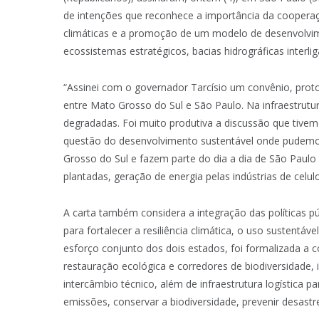
de intenções que reconhece a importância da coopera
climáticas e a promoção de um modelo de desenvolvim
ecossistemas estratégicos, bacias hidrográficas interlig
“Assinei com o governador Tarcísio um convênio, prot
entre Mato Grosso do Sul e São Paulo. Na infraestrutu
degradadas. Foi muito produtiva a discussão que tive
questão do desenvolvimento sustentável onde pudem
Grosso do Sul e fazem parte do dia a dia de São Paul
plantadas, geração de energia pelas indústrias de celulo
A carta também considera a integração das políticas púb
para fortalecer a resiliência climática, o uso sustentá
esforço conjunto dos dois estados, foi formalizada a
restauração ecológica e corredores de biodiversidade, i
intercâmbio técnico, além de infraestrutura logística 
emissões, conservar a biodiversidade, prevenir desast