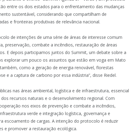
ção entre os dois estados para o enfrentamento das mudanças
ento sustentável, considerando que compartilham de
adas e fronteiras produtivas de relevância nacional.
ocolo de intenções de uma série de áreas de interesse comum
ra, preservação, combate a incêndios, restauração de áreas
mos. E depois participamos juntos do Summit, um debate sobre a
os explorar um pouco os assuntos que estão em voga em Mato
o também, como a geração de energia renovável, florestas
se e a captura de carbono por essa indústria”, disse Riedel.
licas nas áreas ambiental, logística e de infraestrutura, essencial
vel dos recursos naturais e o desenvolvimento regional. Com
 cooperação nos eixos de prevenção e combate a incêndios,
nfraestrutura verde e integração logística, governança e
para escoamento de cargas. A intenção do protocolo é reduzir
res e promover a restauração ecológica.