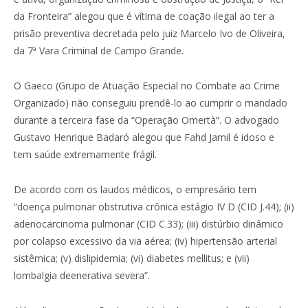
da Fronteira” alegou que é vítima de coação ilegal ao ter a
prisão preventiva decretada pelo juiz Marcelo Ivo de Oliveira,
da 7ª Vara Criminal de Campo Grande.
O Gaeco (Grupo de Atuação Especial no Combate ao Crime
Organizado) não conseguiu prendê-lo ao cumprir o mandado
durante a terceira fase da “Operação Omertà”. O advogado
Gustavo Henrique Badaró alegou que Fahd Jamil é idoso e
tem saúde extremamente frágil.
De acordo com os laudos médicos, o empresário tem
“doença pulmonar obstrutiva crônica estágio IV D (CID J.44); (ii)
adenocarcinoma pulmonar (CID C.33); (iii) distúrbio dinâmico
por colapso excessivo da via aérea; (iv) hipertensão arterial
sistêmica; (v) dislipidemia; (vi) diabetes mellitus; e (vii)
lombalgia deenerativa severa”.