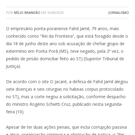
POR
NÉLIO BRANDÃO
EM
10/08/2020
JORNALISMO
O empresário ponta-poranense Fahd Jamil, 79 anos, mais
conhecido como “Rei da Fronteira”, que está foragido desde o
dia 18 de junho deste ano sob acusação de chefiar grupo de
extermínio em Ponta Porã (MS), teve negado, pela 2ª vez, o
pedido de prisão domiciliar feito ao STJ (Superior Tribunal de
Justiça).
De acordo com o site O Jacaré, a defesa de Fahd Jamil alegou
sete doenças e seis cirurgias no habeas corpus protocolado
no STJ, mas a corte negou a solicitação, conforme despacho
do ministro Rogério Schietti Cruz, publicado nesta segunda-
feira (10).
Apesar de ter duas ações penais, que inclui corrupção passiva
e ativa, organização criminosa e obstrução de Justiça, o “Rei