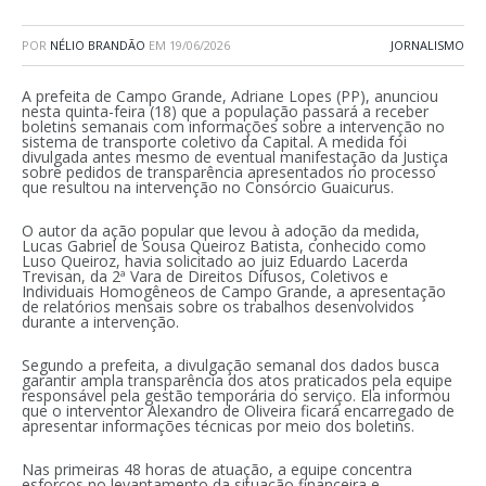
POR
NÉLIO BRANDÃO
EM
19/06/2026
JORNALISMO
A prefeita de Campo Grande, Adriane Lopes (PP), anunciou
nesta quinta-feira (18) que a população passará a receber
boletins semanais com informações sobre a intervenção no
sistema de transporte coletivo da Capital. A medida foi
divulgada antes mesmo de eventual manifestação da Justiça
sobre pedidos de transparência apresentados no processo
que resultou na intervenção no Consórcio Guaicurus.
O autor da ação popular que levou à adoção da medida,
Lucas Gabriel de Sousa Queiroz Batista, conhecido como
Luso Queiroz, havia solicitado ao juiz Eduardo Lacerda
Trevisan, da 2ª Vara de Direitos Difusos, Coletivos e
Individuais Homogêneos de Campo Grande, a apresentação
de relatórios mensais sobre os trabalhos desenvolvidos
durante a intervenção.
Segundo a prefeita, a divulgação semanal dos dados busca
garantir ampla transparência dos atos praticados pela equipe
responsável pela gestão temporária do serviço. Ela informou
que o interventor Alexandro de Oliveira ficará encarregado de
apresentar informações técnicas por meio dos boletins.
Nas primeiras 48 horas de atuação, a equipe concentra
esforços no levantamento da situação financeira e