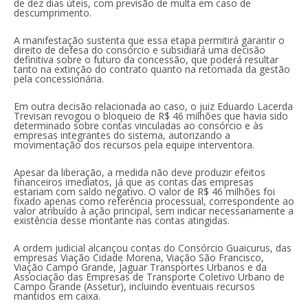
de dez dias úteis, com previsão de multa em caso de
descumprimento.
A manifestação sustenta que essa etapa permitirá garantir o
direito de defesa do consórcio e subsidiará uma decisão
definitiva sobre o futuro da concessão, que poderá resultar
tanto na extinção do contrato quanto na retomada da gestão
pela concessionária.
Em outra decisão relacionada ao caso, o juiz Eduardo Lacerda
Trevisan revogou o bloqueio de R$ 46 milhões que havia sido
determinado sobre contas vinculadas ao consórcio e às
empresas integrantes do sistema, autorizando a
movimentação dos recursos pela equipe interventora.
Apesar da liberação, a medida não deve produzir efeitos
financeiros imediatos, já que as contas das empresas
estariam com saldo negativo. O valor de R$ 46 milhões foi
fixado apenas como referência processual, correspondente ao
valor atribuído à ação principal, sem indicar necessariamente a
existência desse montante nas contas atingidas.
A ordem judicial alcançou contas do Consórcio Guaicurus, das
empresas Viação Cidade Morena, Viação São Francisco,
Viação Campo Grande, Jaguar Transportes Urbanos e da
Associação das Empresas de Transporte Coletivo Urbano de
Campo Grande (Assetur), incluindo eventuais recursos
mantidos em caixa.