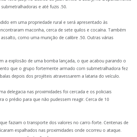
submetralhadoras e até fuzis .50.
ndido em uma propriedade rural e será apresentado às
ais encontraram maconha, cerca de sete quilos e cocaína. Também
assalto, como uma munição de calibre .50. Outras várias
com a explosão de uma bomba lançada, o que acabou parando o
mento que o grupo fortemente armado com submetralhadora fez
 balas depois dos projéteis atravessarem a lataria do veículo.
 delegacia nas proximidades foi cercada e os policiais
tra o prédio para que não pudessem reagir. Cerca de 10
 que faziam o transporte dos valores no carro-forte. Centenas de
a ficaram espalhados nas proximidades onde ocorreu o ataque.