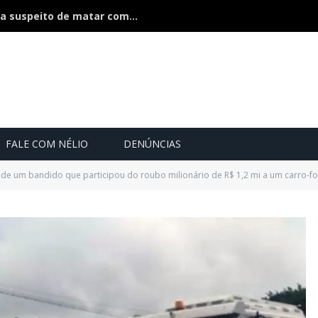
Polícia divulga foto e faz caçada a suspeito de matar companheira na frente dos filhos
FALE COM NÉLIO
DENÚNCIAS
nde um bandido que participou do roubo milionário de R$ 1,2 mi a um carro-for