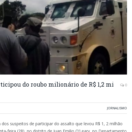
icipou do roubo milionário de R$ 1,2 mi
0
JORNALISMO
 dos suspeitos de participar do assalto que levou R$ 1, 2 milhão
ta-feira (28), no distrito de Juan Emilio O’Leary, no Departamento