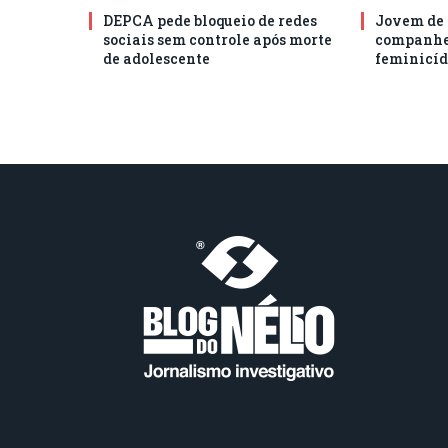
DEPCA pede bloqueio de redes
Jovem de 
sociais sem controle após morte
companhei
de adolescente
feminicíd