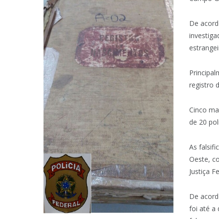
De acord
investiga
estrangei
Principa
registro 
Cinco ma
de 20 poli
As falsif
Oeste, c
Justiça F
De acord
foi até a