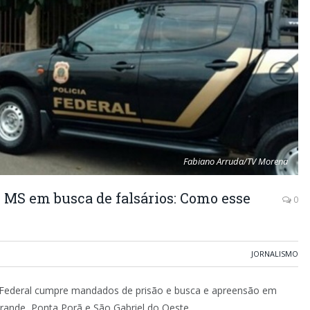
Fabiano Arruda/TV Morena
e MS em busca de falsários: Como esse
0
JORNALISMO
a Federal cumpre mandados de prisão e busca e apreensão em
ande, Ponta Porã e São Gabriel do Oeste.