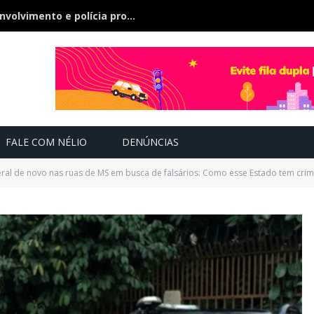
Bebê de 21 dias some, pai nega envolvimento e polícia procura a criança
FALE COM NÉLIO
DENÚNCIAS
eral de novo nas ruas de MS em busca de falsários: Como esse Estado tem crim