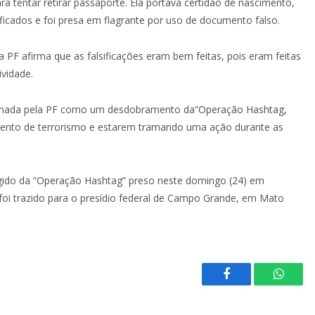
ara tentar retirar passaporte. Ela portava certidão de nascimento,
ificados e foi presa em flagrante por uso de documento falso.
F afirma que as falsificações eram bem feitas, pois eram feitas
ividade.
irmada pela PF como um desdobramento da”Operação Hashtag,
mento de terrorismo e estarem tramando uma ação durante as
agido da “Operação Hashtag” preso neste domingo (24) em
oi trazido para o presídio federal de Campo Grande, em Mato
Facebook
Whats