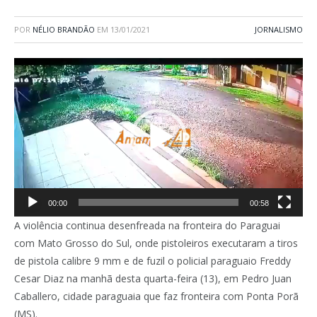
POR
NÉLIO BRANDÃO
EM
13/01/2021
JORNALISMO
Tocador
de
vídeo
00:00
00:58
A violência continua desenfreada na fronteira do Paraguai
com Mato Grosso do Sul, onde pistoleiros executaram a tiros
de pistola calibre 9 mm e de fuzil o policial paraguaio Freddy
Cesar Diaz na manhã desta quarta-feira (13), em Pedro Juan
Caballero, cidade paraguaia que faz fronteira com Ponta Porã
(MS).