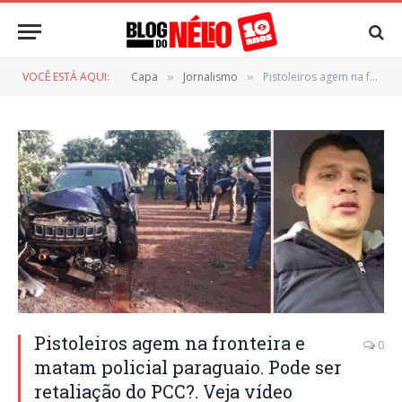
VOCÊ ESTÁ AQUI:
Capa
Jornalismo
Pistoleiros agem na fronteira e matam policial paraguaio. Pode ser retaliação do PCC?. Veja vídeo
»
»
Pistoleiros agem na fronteira e
0
matam policial paraguaio. Pode ser
retaliação do PCC?. Veja vídeo