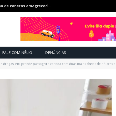
Polícia estoura fábrica clandestina de canetas emagrecedoras é fechada na fronteira
FALE COM NÉLIO
DENÚNCIAS
e drogas! PRF prende passageiro carioca com duas malas cheias de dólares e 