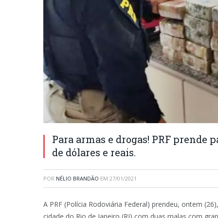
Para armas e drogas! PRF prende p
de dólares e reais.
POR
NÉLIO BRANDÃO
EM
27/01/2021
A PRF (Polícia Rodoviária Federal) prendeu, ontem (2
cidade do Rio de Janeiro (RJ) com duas malas com gran