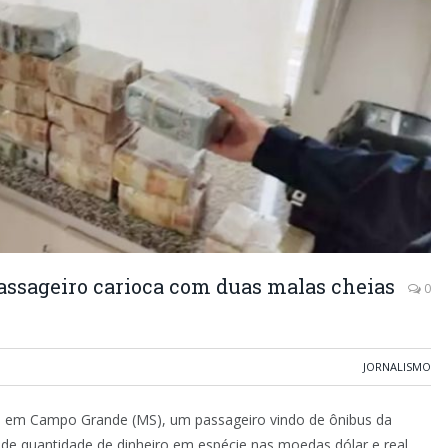
assageiro carioca com duas malas cheias
0
JORNALISMO
6), em Campo Grande (MS), um passageiro vindo de ônibus da
de quantidade de dinheiro em espécie nas moedas dólar e real.