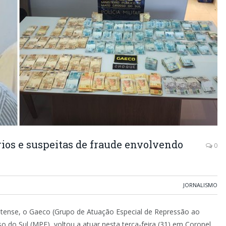
ios e suspeitas de fraude envolvendo
0
JORNALISMO
etense, o Gaeco (Grupo de Atuação Especial de Repressão ao
 do Sul (MPE), voltou a atuar nesta terça-feira (31) em Coronel