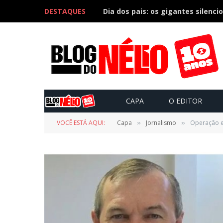
DESTAQUES
Dia dos pais: os gigantes silenci
CAPA
O EDITOR
VOCÊ ESTÁ AQUI:
Capa
Jornalismo
Operação ex
»
»