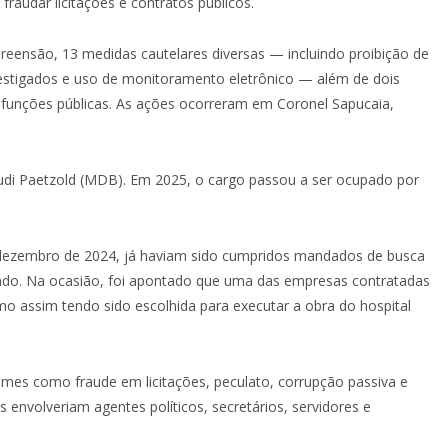
fraudar licitações e contratos públicos.
eensão, 13 medidas cautelares diversas — incluindo proibição de
vestigados e uso de monitoramento eletrônico — além de dois
funções públicas. As ações ocorreram em Coronel Sapucaia,
Rudi Paetzold (MDB). Em 2025, o cargo passou a ser ocupado por
 dezembro de 2024, já haviam sido cumpridos mandados de busca
gado. Na ocasião, foi apontado que uma das empresas contratadas
o assim tendo sido escolhida para executar a obra do hospital
crimes como fraude em licitações, peculato, corrupção passiva e
 envolveriam agentes políticos, secretários, servidores e