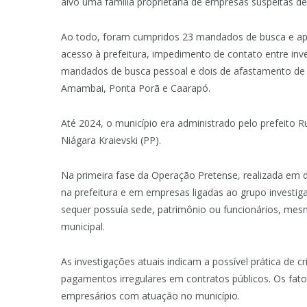
alvo uma família proprietária de empresas suspeitas de 
Ao todo, foram cumpridos 23 mandados de busca e apr
acesso à prefeitura, impedimento de contato entre in
mandados de busca pessoal e dois de afastamento de 
Amambai, Ponta Porã e Caarapó.
Até 2024, o município era administrado pelo prefeito 
Niágara Kraievski (PP).
Na primeira fase da Operação Pretense, realizada em
na prefeitura e em empresas ligadas ao grupo investi
sequer possuía sede, patrimônio ou funcionários, mesm
municipal.
As investigações atuais indicam a possível prática de 
pagamentos irregulares em contratos públicos. Os fatos
empresários com atuação no município.