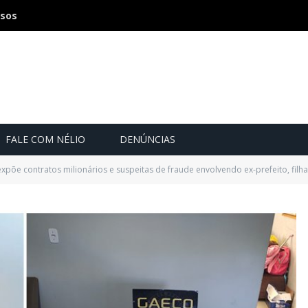
osos
FALE COM NÉLIO
DENÚNCIAS
põe contratos milionários e suspeitas de fraude envolvendo ex-prefeito, filha