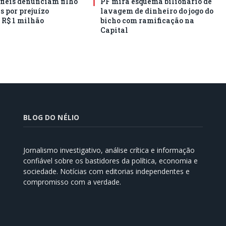
 fiéis denunciam filho
PF mira esquema bilionário de
s por prejuízo
lavagem de dinheiro do jogo do
 R$ 1 milhão
bicho com ramificação na
Capital
BLOG DO NÉLIO
Jornalismo investigativo, análise crítica e informação
confiável sobre os bastidores da política, economia e
sociedade. Notícias com editorias independentes e
compromisso com a verdade.