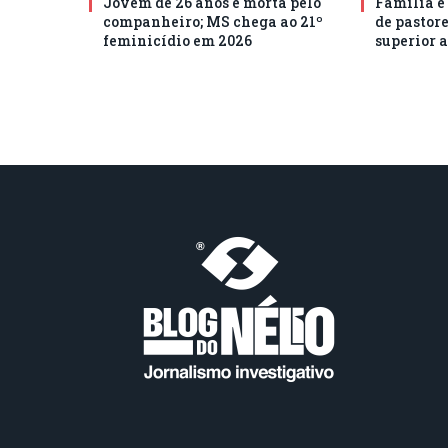
Jovem de 26 anos é morta pelo
Família e
companheiro; MS chega ao 21º
de pastore
feminicídio em 2026
superior a