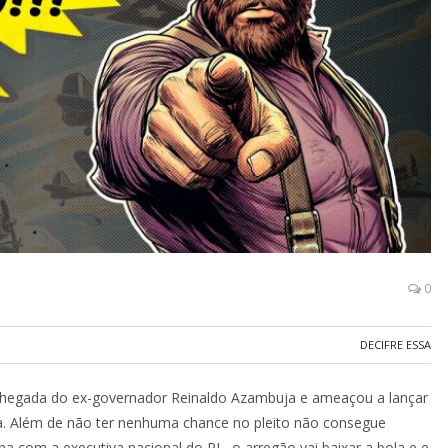
0
DECIFRE ESSA
chegada do ex-governador Reinaldo Azambuja e ameaçou a lançar
a. Além de não ter nenhuma chance no pleito não consegue
 com a executiva nacional do PL, o arregão vai baixar a bola e e