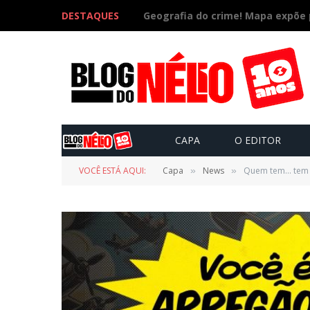
DESTAQUES
CAPA
O EDITOR
VOCÊ ESTÁ AQUI:
Capa
News
Quem tem… tem
»
»