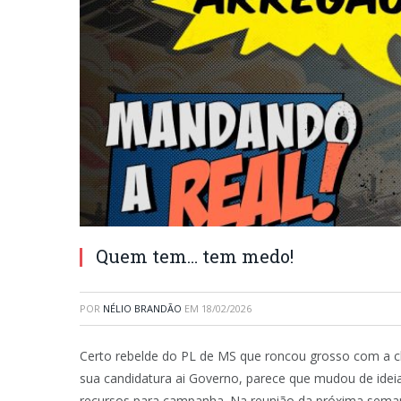
Quem tem… tem medo!
POR
NÉLIO BRANDÃO
EM
18/02/2026
Certo rebelde do PL de MS que roncou grosso com a 
sua candidatura ai Governo, parece que mudou de idei
recursos para campanha. Na reunião da próxima semana