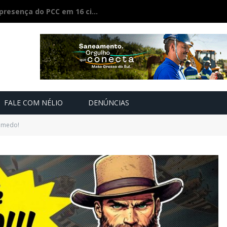
Ciúmes acaba em feminicídio: jovem de 22 anos é morta a facão pelo companheiro
FALE COM NÉLIO
DENÚNCIAS
 medo!