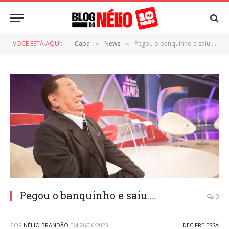
VOCÊ ESTÁ AQUI:
Capa
News
Pegou o banquinho e saiu….
»
»
Pegou o banquinho e saiu….
0
POR
NÉLIO BRANDÃO
EM
26/06/2023
DECIFRE ESSA