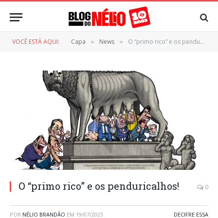
VOCÊ ESTÁ AQUI:
Capa
News
O “primo rico” e os penduricalhos!
»
»
O “primo rico” e os penduricalhos!
0
POR
NÉLIO BRANDÃO
EM
19/07/2023
DECIFRE ESSA