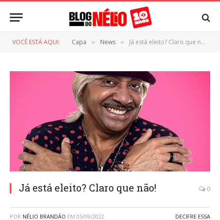
VOCÊ ESTÁ AQUI:
Capa
News
Já está eleito? Claro que não!
»
»
Já está eleito? Claro que não!
0
POR
NÉLIO BRANDÃO
EM
05/09/2022
DECIFRE ESSA