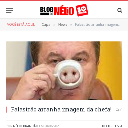
VOCÊ ESTÁ AQUI:
Capa
News
Falastrão arranha imagem da chefa!
»
»
Falastrão arranha imagem da chefa!
0
POR
NÉLIO BRANDÃO
EM
20/06/2023
DECIFRE ESSA