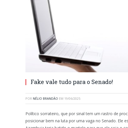
Fake vale tudo para o Senado!
POR
NÉLIO BRANDÃO
EM
19/06/2025
Político sorrateiro, que por sinal tem um rastro de pr
posicionar bem na luta por uma vaga no Senado. Ele e
Azambuja teria batido o martelo para que ele seja o 