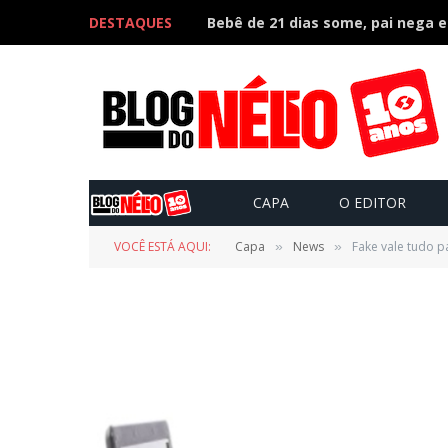
DESTAQUES
CAPA
O EDITOR
VOCÊ ESTÁ AQUI:
Capa
News
Fake vale tudo p
»
»