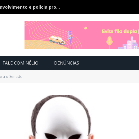
Bebê de 21 dias some, pai nega envolvimento e polícia procura a criança
FALE COM NÉLIO
DENÚNCIAS
ara o Senado!