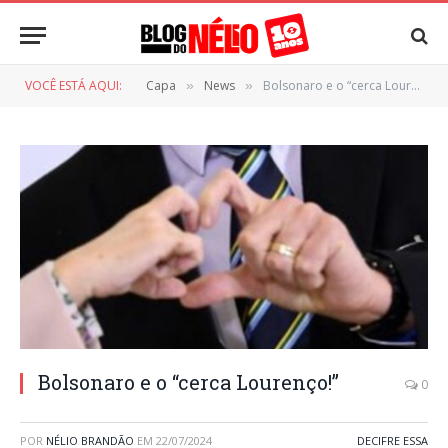
VOCÊ ESTÁ AQUI:
Capa
News
Bolsonaro e o “cerca Lourenço!”
»
»
Bolsonaro e o “cerca Lourenço!”
0
POR
NÉLIO BRANDÃO
EM
22/07/2024
DECIFRE ESSA