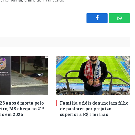
Facebook
Whats
26 anos é morta pelo
Família e fiéis denunciam filho
ro; MS chega ao 21º
de pastores por prejuízo
io em 2026
superior a R$ 1 milhão