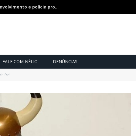
Bebê de 21 dias some, pai nega envolvimento e polícia procura a criança
FALE COM NÉLIO
DENÚNCIAS
hifre!