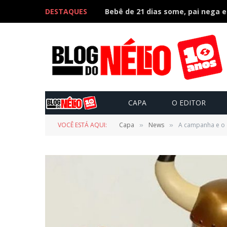
DESTAQUES
CAPA
O EDITOR
VOCÊ ESTÁ AQUI:
Capa
News
A campanha e o c
»
»