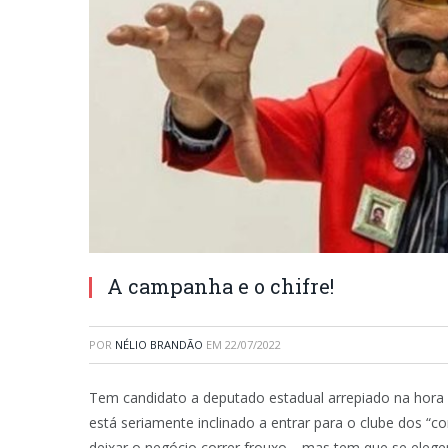
A campanha e o chifre!
POR
NÉLIO BRANDÃO
EM
22/07/2022
Tem candidato a deputado estadual arrepiado na hora 
está seriamente inclinado a entrar para o clube dos “
deixar o negócio correr frouxo… mas tem que se eleger, 