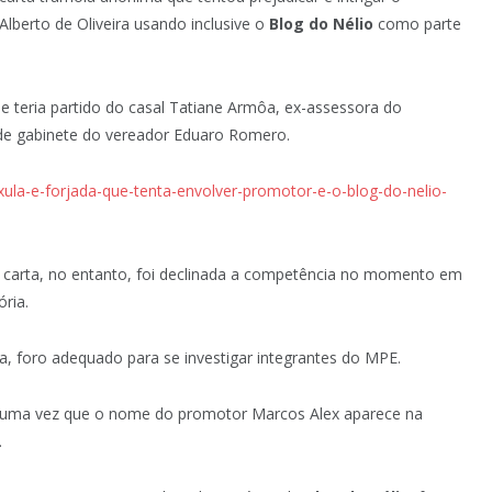
berto de Oliveira usando inclusive o
Blog do Nélio
como parte
o) e teria partido do casal Tatiane Armôa, ex-assessora do
 de gabinete do vereador Eduaro Romero.
uxula-e-forjada-que-tenta-envolver-promotor-e-o-blog-do-nelio-
sa carta, no entanto, foi declinada a competência no momento em
ria.
a, foro adequado para se investigar integrantes do MPE.
uma vez que o nome do promotor Marcos Alex aparece na
.