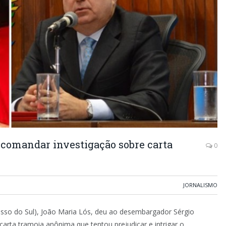
 comandar investigação sobre carta
0
JORNALISMO
osso do Sul), João Maria Lós, deu ao desembargador Sérgio
arta tramoia anônima que tentou prejudicar e intrigar o