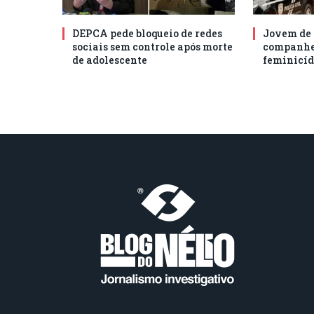
DEPCA pede bloqueio de redes
Jovem de 
sociais sem controle após morte
companhei
de adolescente
feminicíd