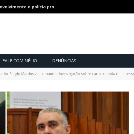
Bebê de 21 dias some, pai nega envolvimento e polícia procura a criança
FALE COM NÉLIO
DENÚNCIAS
dor Sergio Martins vai comandar investigação sobre carta tramoia de assess