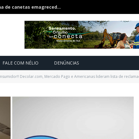
Polícia estoura fábrica clandestina de canetas emagrecedoras é fechada na fronteira
FALE COM NÉLIO
DENÚNCIAS
nsumidor!! Decolar.com, Mercado Pago e Americanas lideram lista de reclam