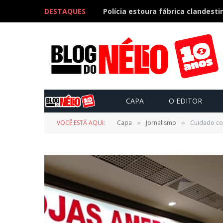
DESTAQUES
CAPA
O EDITOR
VOCÊ ESTÁ AQUI:
Capa
Jornalismo
Cuidado co
»
»