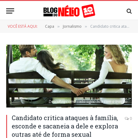
VOCÊ ESTÁ AQUI:
Capa
Jornalismo
Candidato critica ataques à família, esconde e sacaneia a dele e explora outras até de forma sexual
»
»
Descubra como cada signo lida com a traição
Candidato critica ataques à família,
0
esconde e sacaneia a dele e explora
outras até de forma sexual