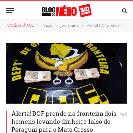
VOCÊ ESTÁ AQUI:
Capa
Jornalismo
Alerta! DOF prende na fronteira dois homens levando dinheiro falso do Paraguai para o Mato Grosso
»
»
Alerta! DOF prende na fronteira dois
0
homens levando dinheiro falso do
Paraguai para o Mato Grosso