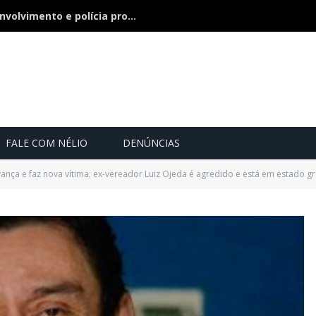
Bebê de 21 dias some, pai nega envolvimento e polícia procura a criança
FALE COM NÉLIO
DENÚNCIAS
vança e faz nova vítima; ex-vereador Luiz Ojeda é agredido e está em estado g