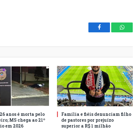
Facebook
Whats
26 anos é morta pelo
Família e fiéis denunciam filho
ro; MS chega ao 21º
de pastores por prejuízo
io em 2026
superior a R$ 1 milhão