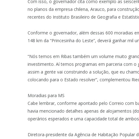
Com isso, o governador cita como exemplo as seiscen
no planos da empresa chilena, Arauco, para construçã
recentes do Instituto Brasileiro de Geografia e Estatí
Conforme o governador, além dessas 600 moradias em
148 km da “Princesinha do Leste”, deverá ganhar mil un
“Nós temos em Ribas também um volume muito grande 
investimento. Aí temos programas em parceria com o 
assim a gente vai construindo a solução, que eu cham
colocando para o Estado resolver”, complementou Rie
Moradias para MS
Cabe lembrar, conforme apontado pelo Correio com b
havia mencionado detalhes apenas de alojamentos (dois
operários esperados e uma capacidade total de ambos p
Diretora-presidente da Agência de Habitação Popular 