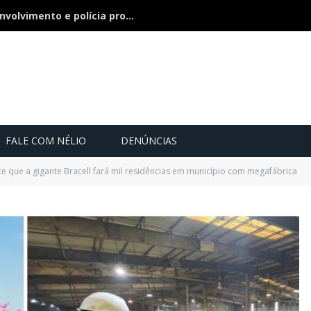
Bebê de 21 dias some, pai nega envolvimento e polícia procura a criança
FALE COM NÉLIO
DENÚNCIAS
te que a gigante Bracell fará mil residências em município com megafábrica