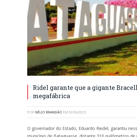
Ridel garante que a gigante Brace
megafábrica
POR
NÉLIO BRANDÃO
EM
02/06/2025
O governador do Estado, Eduardo Riedel, garantiu nessa
município de Bataguasse, distante 310 quilômetros d