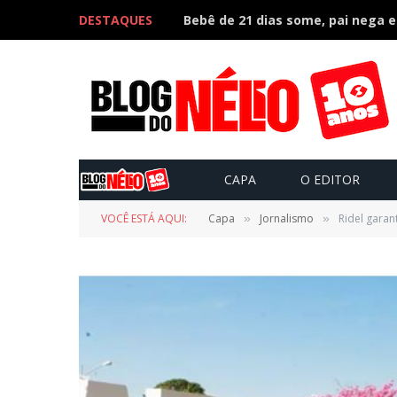
DESTAQUES
CAPA
O EDITOR
VOCÊ ESTÁ AQUI:
Capa
Jornalismo
Ridel garan
»
»