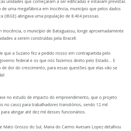
tas unidades que começaram a ser edificadas e estavam previstas
o de uma megafábrica em Inocência, município que pelos dados
stica (IBGE) abrigava uma população de 8.404 pessoas.
 Inocência, o município de Bataguassu, longe aproximadamente
idades a serem construídas pela Bracell.
que a Suzano fez a pedido nosso em contrapartida pelo
governo federal e os que nós fazemos direto pelo Estado… E
o de dor do crescimento, para essas questões que elas vão se
del
ase no estudo de impacto do empreendimento, que o projeto
 no caso) para trabalhadores transitórios, sendo 12 mil
ara abrigar até dez mil desses funcionários.
de Mato Grosso do Sul, Maria do Carmo Avesani Lopez detalhou