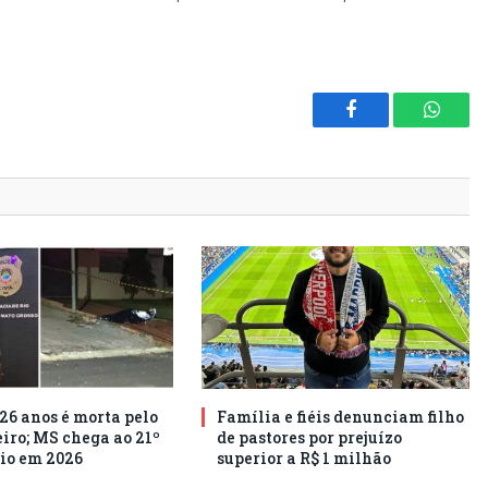
Facebook
Whats
26 anos é morta pelo
Família e fiéis denunciam filho
ro; MS chega ao 21º
de pastores por prejuízo
io em 2026
superior a R$ 1 milhão