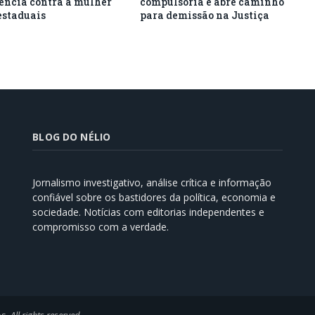
lência contra a mulher
compulsória e abre caminho
estaduais
para demissão na Justiça
BLOG DO NÉLIO
Jornalismo investigativo, análise crítica e informação
confiável sobre os bastidores da política, economia e
sociedade. Notícias com editorias independentes e
compromisso com a verdade.
os.
All rights reserved
.