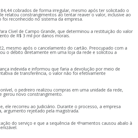
4,44 cobrados de forma irregular, mesmo após ter solicitado o
le relatou constrangimentos ao tentar reaver o valor, inclusive ao
o foi reconhecido no sistema da empresa.
 Vara Cível de Campo Grande, que determinou a restituição do valor
nto de R$ 3 mil por danos morais.
22, mesmo após o cancelamento do cartão. Preocupado com a
tou o débito diretamente em uma loja da rede e solicitou a
nça indevida e informou que faria a devolução por meio de
ntativa de transferência, o valor não foi efetivamente
sponível, o pedreiro realizou compras em uma unidade da rede,
e gerou novo constrangimento.
, ele recorreu ao Judiciário. Durante o processo, a empresa
ita, argumento rejeitado pela magistrada.
stação do serviço e que a sequência de ঘটনamentos causou abalo à
enizável.