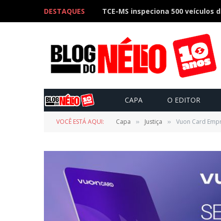
DESTAQUES
CAPA
O EDITOR
VOCÊ ESTÁ AQUI:
Capa
Justiça
Vuon Card Empre
»
»