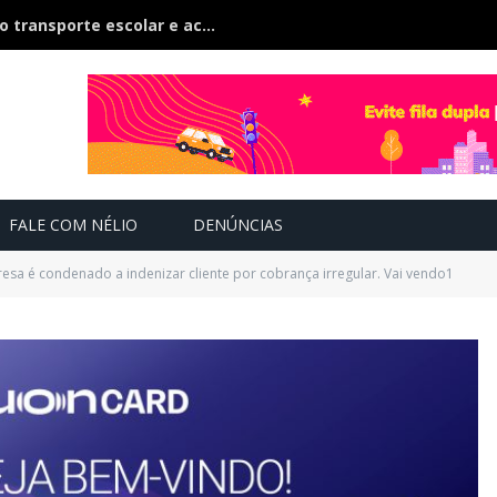
TCE-MS inspeciona 500 veículos do transporte escolar e acompanham contratos de R$ 60 milhões
FALE COM NÉLIO
DENÚNCIAS
sa é condenado a indenizar cliente por cobrança irregular. Vai vendo1