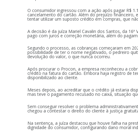
O consumidor ingressou com a ação após pagar R$ 1.18
cancelamento do cartão. Além do prejuízo financeiro, e
tentar utilizar um suposto crédito em compras, que nã
A decisão é da juíza Mariel Cavalin dos Santos, da 16ª
pago com juros e correção monetária, além do pagame
Segundo o processo, as cobranças começaram em 20
possibilidade de ter o nome negativado, o pedreiro qui
devolução do valor, o que nunca ocorreu.
Após procurar o Procon, a empresa reconheceu a cobra
crédito na fatura do cartão. Embora haja registro de te
disponibilizado ao cliente.
Meses depois, ao acreditar que o crédito já estaria di
mas teve o pagamento recusado no caixa, situação qu
Sem conseguir resolver o problema administrativamente
chegou a contestar o direito do cliente à justiça gratu
Na sentença, a juíza destacou que houve falha na pre
dignidade do consumidor, configurando dano moral ind