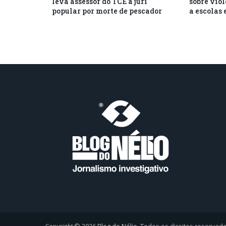
leva assessor do TCE a júri
sobre vio
popular por morte de pescador
a escolas 
Copyright
© 2026
Blog do Nélio
. Todos os direitos reservad