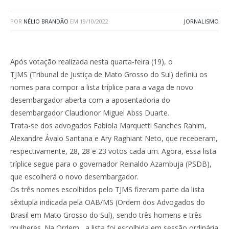
POR
NÉLIO BRANDÃO
EM
19/10/2022
JORNALISMO
Após votação realizada nesta quarta-feira (19), o
TJMS (Tribunal de Justiça de Mato Grosso do Sul) definiu os
nomes para compor a lista tríplice para a vaga de novo
desembargador aberta com a aposentadoria do
desembargador Claudionor Miguel Abss Duarte.
Trata-se dos advogados Fabíola Marquetti Sanches Rahim,
Alexandre Ávalo Santana e Ary Raghiant Neto, que receberam,
respectivamente, 28, 28 e 23 votos cada um. Agora, essa lista
tríplice segue para o governador Reinaldo Azambuja (PSDB),
que escolherá o novo desembargador.
Os três nomes escolhidos pelo TJMS fizeram parte da lista
sêxtupla indicada pela OAB/MS (Ordem dos Advogados do
Brasil em Mato Grosso do Sul), sendo três homens e três
mulheres. Na Ordem, a lista foi escolhida em sessão ordinária